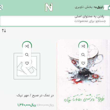
رفتن به بخش ناوبری
ریال
0
رفتن به محتوای اصلی
-20%
-20%
در نمک در صبح / مهر نیک
ریال
1,360,000
ریال
1,700,000