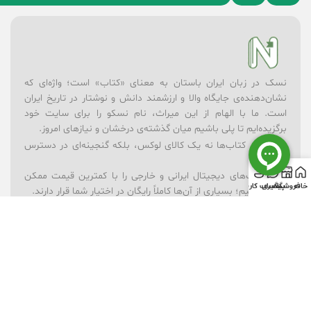
نسک در زبان ایران باستان به معنای «کتاب» است؛ واژه‌ای که
نشان‌دهنده‌ی جایگاه والا و ارزشمند دانش و نوشتار در تاریخ ایران
است. ما با الهام از این میراث، نام نسکو را برای سایت خود
برگزیده‌ایم تا پلی باشیم میان گذشته‌ی درخشان و نیازهای امروز.
در نسکو، کتاب‌ها نه یک کالای لوکس، بلکه گنجینه‌ای در دسترس
همه‌اند.
– ما کتاب‌های دیجیتال ایرانی و خارجی را با کمترین قیمت ممکن
خانه
فروشگاه
پیگیری
حساب کاربری
ارائه می‌کنیم؛ بسیاری از آن‌ها کاملاً رایگان در اختیار شما قرار دارند.
– برای یادگیری بهتر، مجموعه‌ای از ویدیوهای آموزشی در موضوعات
گوناگون فراهم کرده‌ایم.
– فروشگاه لوازم‌تحریر ما همراه شماست تا ابزارهای نوشتن و خلق
اندیشه همیشه در دسترس باشند.
– و برای شادی و خلاقیت کودکان، بخش فروشگاه اسباب‌بازی را در
کنار کتاب‌ها قرار داده‌ایم.
نسکو تنها یک فروشگاه نیست؛ ما باور داریم که دانش، فرهنگ و