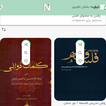
رفتن به بخش ناوبری
ریال
0
رفتن به محتوای اصلی
-20%
-5%
روش تدریس فلسفه / نور سخن